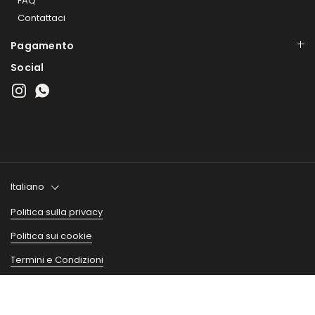
FAQ
Contattaci
Pagamento
Social
Instagram
WhatsApp
Lingua
Italiano
Politica sulla privacy
Politica sui cookie
Termini e Condizioni
Copyright © 2026
Avaredo
.
Vai in
TOP