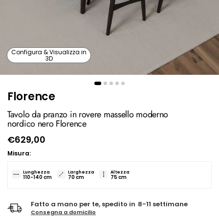
Configura & Visualizza in
3D
Florence
Tavolo da pranzo in rovere massello moderno
nordico nero Florence
€629,00
Misura:
Lunghezza
Larghezza
Altezza
110-140
cm
70
cm
75
cm
Fatto a mano per te, spedito in
8-11 settimane
Consegna a domicilio