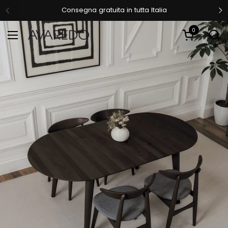
Passa ai contenuti
Consegna gratuita in tutta Italia
0
Apri carrell
Apri menu